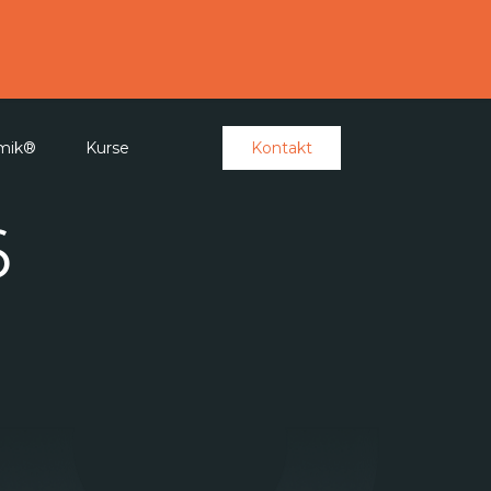
amik®
Kurse
Kontakt
6