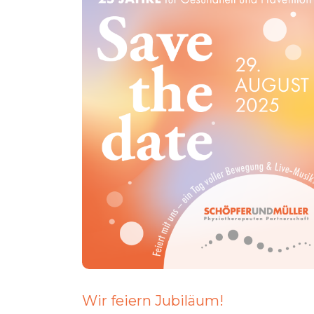
Wir feiern Jubiläum!