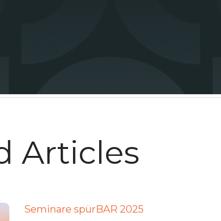
s richtige Angebot für dich dabei ist und lade dir
h dabei ganz einfach formlos mit einer kurzen 
 Articles
Seminare spürBAR 2025