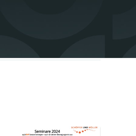
 den Kursplan
hier
Mail an
info@p122.de