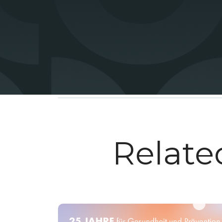
Siehe jetzt nach, ob da
runter.
Anmelden kannst du dic
Related